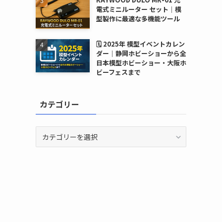
電式ミニルーター セット｜模
型製作に最適な多機能ツール
🗓 2025年 模型イベントカレン
ダー｜静岡ホビーショーから全
日本模型ホビーショー・大阪ホ
ビーフェスまで
カテゴリー
カ
テ
ゴ
リ
ー