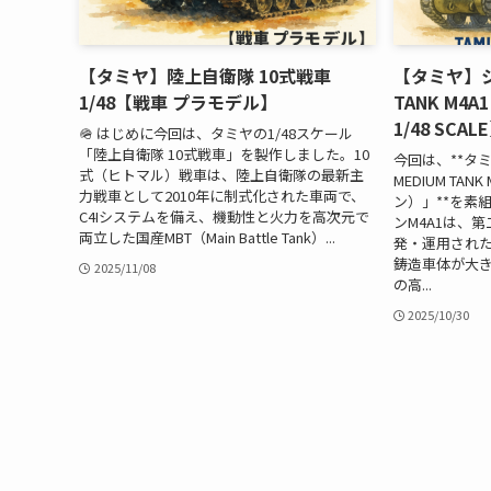
【タミヤ】陸上自衛隊 10式戦車
【タミヤ】シャ
1/48【戦車 プラモデル】
TANK M4A
1/48 SCAL
🪖 はじめに今回は、タミヤの1/48スケール
「陸上自衛隊 10式戦車」を製作しました。10
今回は、**タミヤ
式（ヒトマル）戦車は、陸上自衛隊の最新主
MEDIUM TAN
力戦車として2010年に制式化された車両で、
ン）」**を素
C4Iシステムを備え、機動性と火力を高次元で
ンM4A1は、
両立した国産MBT（Main Battle Tank）...
発・運用され
鋳造車体が大
2025/11/08
の高...
2025/10/30