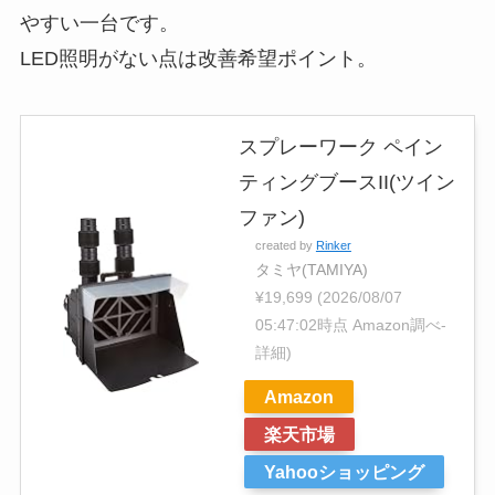
やすい一台です。
LED照明がない点は改善希望ポイント。
スプレーワーク ペイン
ティングブースII(ツイン
ファン)
created by
Rinker
タミヤ(TAMIYA)
¥19,699
(2026/08/07
05:47:02時点 Amazon調べ-
詳細)
Amazon
楽天市場
Yahooショッピング